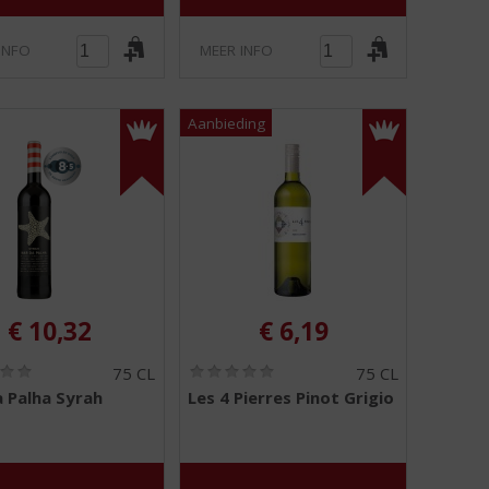
INFO
MEER INFO
€
10,32
€
6,19
(
(
75 CL
75 CL
0
0
 Palha Syrah
Les 4 Pierres Pinot Grigio
,
,
0
0
/
/
5
5
)
)