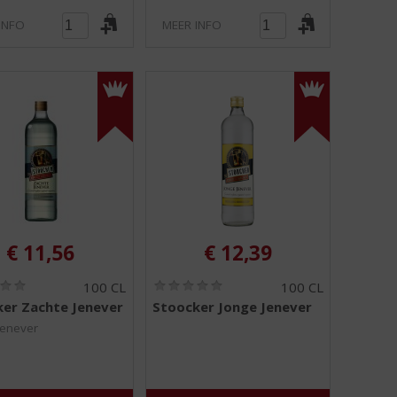
INFO
MEER INFO
€
11,56
€
12,39
(
(
100 CL
100 CL
0
0
er Zachte Jenever
Stoocker Jonge Jenever
,
,
0
0
Jenever
/
/
5
5
)
)