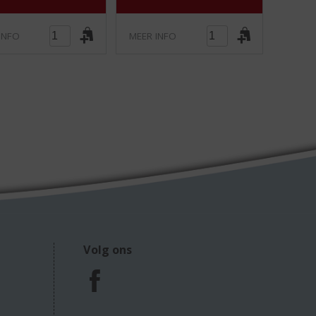
INFO
MEER INFO
Volg ons
F
a