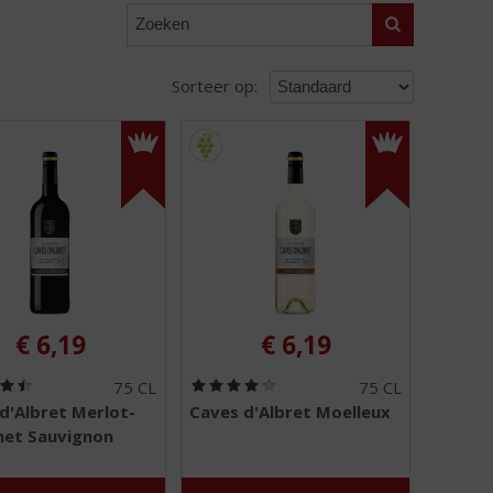
Zoeken
Sorteer op:
€
6,19
€
6,19
(
(
75 CL
75 CL
4
4
d'Albret Merlot-
Caves d'Albret Moelleux
,
,
net Sauvignon
5
0
/
/
5
5
)
)