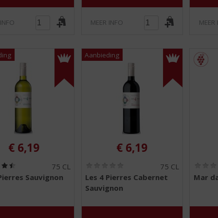
 INFO
MEER INFO
MEER 
€
6,19
€
6,19
(
(
75 CL
75 CL
4
0
Pierres Sauvignon
Les 4 Pierres Cabernet
Mar da
,
,
Sauvignon
5
0
/
/
5
5
)
)