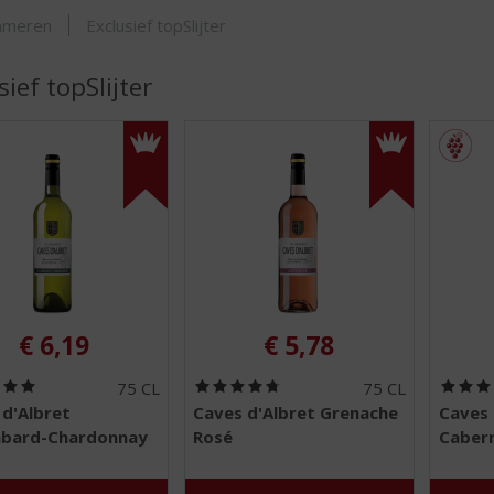
ORTIMENT
mmeren
Exclusief topSlijter
sief topSlijter
€
6,19
€
5,78
(
(
75 CL
75 CL
5
4
 d'Albret
Caves d'Albret Grenache
Caves 
,
,
bard-Chardonnay
Rosé
Caber
0
8
/
/
5
5
)
)