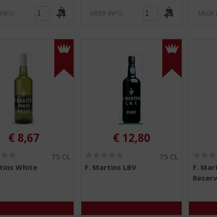
 INFO
MEER INFO
MEER 
€
8,67
€
12,80
(
(
75 CL
75 CL
0
0
tins White
F. Martins LBV
F. Mar
,
,
Reser
0
0
/
/
5
5
)
)