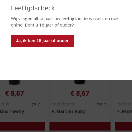
Leeftijdscheck
 INFO
MEER INFO
MEER 
Wij vragen altijd naar uw leeftijd, in de winkels en ook
online. Bent u 18 jaar of ouder?
Ja, ik ben 18 jaar of ouder
€
8,67
€
8,67
(
(
75 CL
75 CL
0
0
rtins Tawny
F. Martins Ruby
F. Mar
,
,
0
0
/
/
5
5
)
)