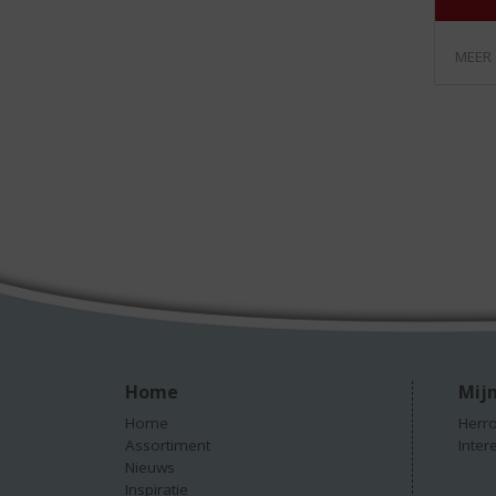
MEER
Home
Mijn
Home
Herro
Assortiment
Inter
Nieuws
Inspiratie