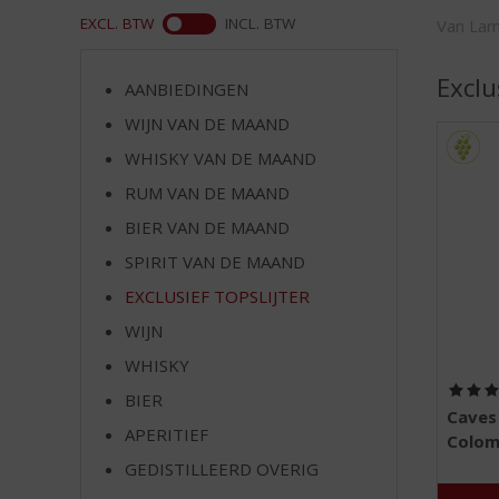
d
ASS
EXCL. BTW
INCL. BTW
Van La
S
p
r
Exclu
AANBIEDINGEN
i
WIJN VAN DE MAAND
n
g
WHISKY VAN DE MAAND
n
RUM VAN DE MAAND
a
a
BIER VAN DE MAAND
r
SPIRIT VAN DE MAAND
d
EXCLUSIEF TOPSLIJTER
e
n
WIJN
a
WHISKY
v
i
BIER
Caves
g
APERITIEF
Colom
a
t
GEDISTILLEERD OVERIG
i