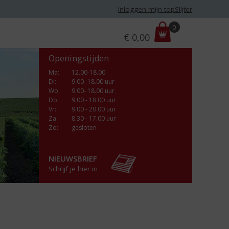
Inloggen mijn topSlijter
P
0
€
0,00
r
i
Openingstijden
j
s
Ma
:
12.00-18.00
Di
:
9.00- 18.00 uur
:
Wo
:
9.00- 18.00 uur
Do
:
9.00 - 18.00 uur
Vr
:
9.00 - 20.00 uur
Za
:
8.30 - 17.00 uur
Zo:
gesloten
NIEUWSBRIEF
Schrijf je hier in