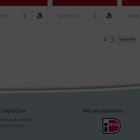
 INFO
MEER INFO
MEER 
1
2
Volgende
 topSlijter
Wij accepteren...
epingsformulier
essante links