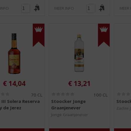
 INFO
MEER INFO
MEER 
€
14,04
€
13,21
(
(
70 CL
100 CL
0
0
 III Solera Reserva
Stoocker Jonge
Stoock
,
,
y de Jerez
Graanjenever
0
0
Zachte 
/
/
Jonge Graanjenever
5
5
)
)