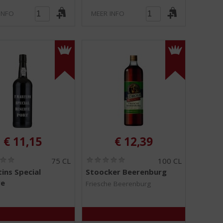
INFO
MEER INFO
€
11,15
€
12,39
(
(
75 CL
100 CL
0
0
tins Special
Stoocker Beerenburg
,
,
ve
0
0
Friesche Beerenburg
/
/
5
5
)
)