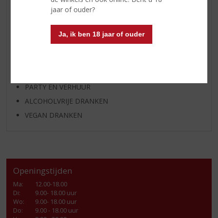
SHOTJES
jaar of ouder?
KANT EN KLAAR
FRISDRANK
Ja, ik ben 18 jaar of ouder
GLASWERK
GESCHENKVERPAKKING
(RELATIE)GESCHENKEN
PARTY EN VERHUUR
ALCOHOLVRIJE DRANKEN
VEGAN DRANKEN
Openingstijden
Ma
:
12.00-18.00
Di
:
9.00- 18.00 uur
Wo
:
9.00- 18.00 uur
Do
:
9.00 - 18.00 uur