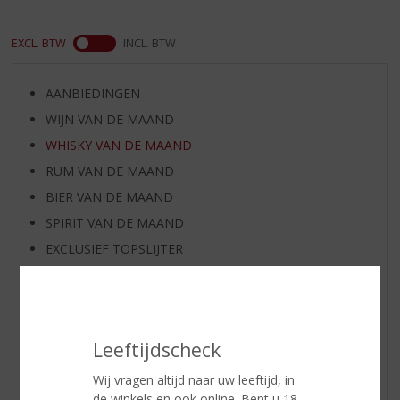
EXCL. BTW
INCL. BTW
AANBIEDINGEN
WIJN VAN DE MAAND
WHISKY VAN DE MAAND
RUM VAN DE MAAND
BIER VAN DE MAAND
SPIRIT VAN DE MAAND
EXCLUSIEF TOPSLIJTER
WIJN
WHISKY
BIER
Leeftijdscheck
APERITIEF
GEDISTILLEERD OVERIG
Wij vragen altijd naar uw leeftijd, in
de winkels en ook online. Bent u 18