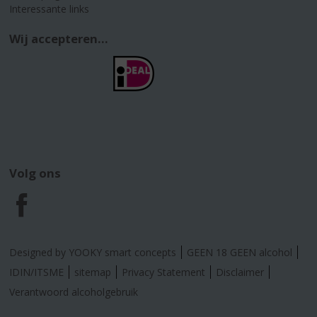
Interessante links
Wij accepteren...
Volg ons
F
a
Designed by YOOKY smart concepts
GEEN 18 GEEN alcohol
c
IDIN/ITSME
sitemap
Privacy Statement
Disclaimer
Verantwoord alcoholgebruik
e