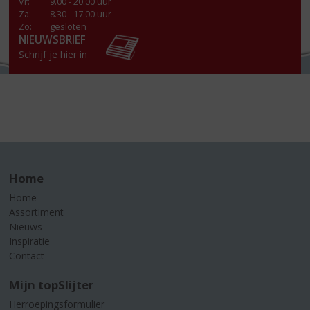
Vr
:
9.00 - 20.00 uur
Za
:
8.30 - 17.00 uur
Zo:
gesloten
NIEUWSBRIEF
Schrijf je hier in
Home
Home
Assortiment
Nieuws
Inspiratie
Contact
Mijn topSlijter
Herroepingsformulier