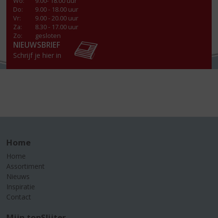
Wo
:
9.00- 18.00 uur
Do
:
9.00 - 18.00 uur
Vr
:
9.00 - 20.00 uur
Za
:
8.30 - 17.00 uur
Zo:
gesloten
NIEUWSBRIEF
Schrijf je hier in
Home
Home
Assortiment
Nieuws
Inspiratie
Contact
Mijn topSlijter