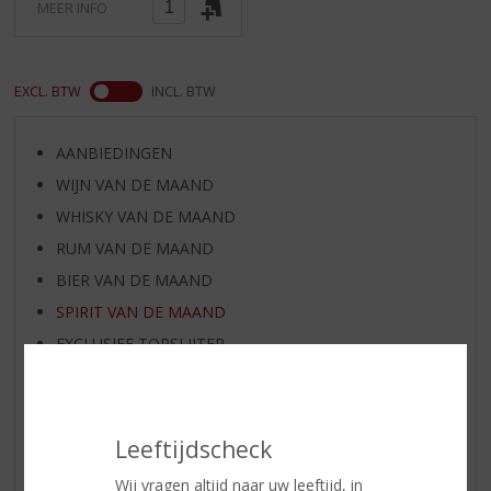
MEER INFO
EXCL. BTW
INCL. BTW
AANBIEDINGEN
WIJN VAN DE MAAND
WHISKY VAN DE MAAND
RUM VAN DE MAAND
BIER VAN DE MAAND
SPIRIT VAN DE MAAND
EXCLUSIEF TOPSLIJTER
WIJN
WHISKY
BIER
Leeftijdscheck
APERITIEF
Wij vragen altijd naar uw leeftijd, in