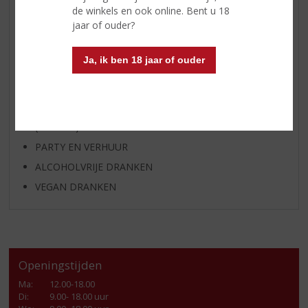
GEDISTILLEERD OVERIG
de winkels en ook online. Bent u 18
jaar of ouder?
SHOTJES
KANT EN KLAAR
Ja, ik ben 18 jaar of ouder
FRISDRANK
GLASWERK
GESCHENKVERPAKKING
(RELATIE)GESCHENKEN
PARTY EN VERHUUR
ALCOHOLVRIJE DRANKEN
VEGAN DRANKEN
Openingstijden
Ma
:
12.00-18.00
Di
:
9.00- 18.00 uur