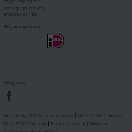
Herroepingsformulier
Interessante links
Wij accepteren...
Volg ons
F
a
Designed by YOOKY smart concepts
GEEN 18 GEEN alcohol
c
IDIN/ITSME
sitemap
Privacy Statement
Disclaimer
Verantwoord alcoholgebruik