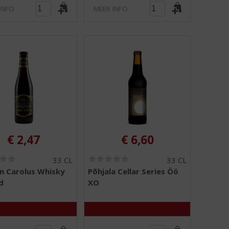
INFO
MEER INFO
€
2,47
€
6,60
(
(
33 CL
33 CL
0
0
n Carolus Whisky
Põhjala Cellar Series Öö
,
,
d
XO
0
0
/
/
5
5
)
)