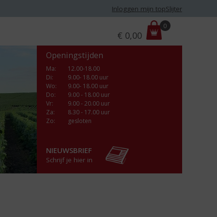
Inloggen mijn topSlijter
P
0
€
0,00
r
i
Openingstijden
j
s
Ma
:
12.00-18.00
Di
:
9.00- 18.00 uur
:
Wo
:
9.00- 18.00 uur
Do
:
9.00 - 18.00 uur
Vr
:
9.00 - 20.00 uur
Za
:
8.30 - 17.00 uur
Zo:
gesloten
NIEUWSBRIEF
Schrijf je hier in