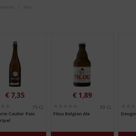
ORTIMENT
mmeren
Bier
€
7,35
€
1,89
(
(
75 CL
33 CL
0
0
rie Caulier Paix
Filou Belgian Ale
Deugn
,
,
ripel
0
0
/
/
5
5
)
)