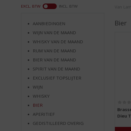
d
ASS
EXCL. BTW
INCL. BTW
Van La
S
p
r
Bier
AANBIEDINGEN
i
WIJN VAN DE MAAND
n
g
WHISKY VAN DE MAAND
n
RUM VAN DE MAAND
a
a
BIER VAN DE MAAND
r
SPIRIT VAN DE MAAND
d
EXCLUSIEF TOPSLIJTER
e
n
WIJN
a
WHISKY
v
i
BIER
Brasse
g
APERITIEF
Dieu T
a
t
GEDISTILLEERD OVERIG
i