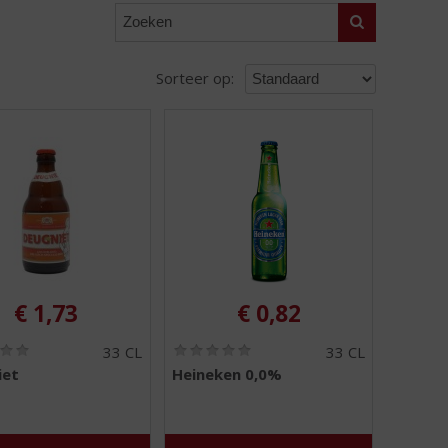
Zoeken
Sorteer op:
€
1,73
€
0,82
(
(
33 CL
33 CL
0
0
iet
Heineken 0,0%
,
,
0
0
/
/
5
5
)
)