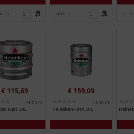
 INFO
MEER INFO
MEER 
€
115,69
€
159,09
(
(
3000 CL
5000 CL
0
0
ken Fust 30L
Heineken Fust 50L
Heinek
,
,
0
0
/
/
5
5
)
)