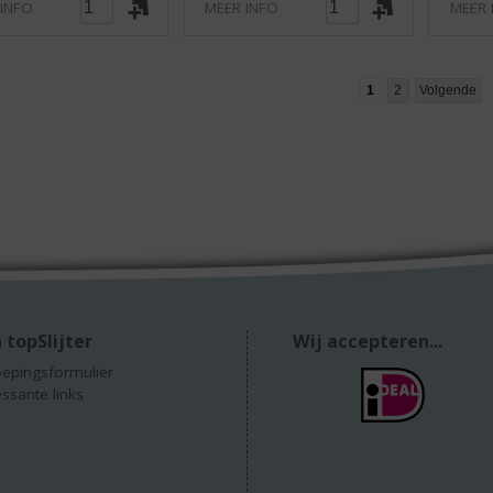
 INFO
MEER INFO
MEER 
1
2
Volgende
 topSlijter
Wij accepteren...
epingsformulier
essante links