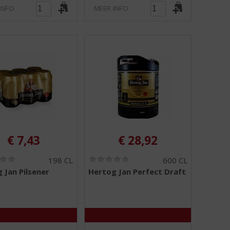
INFO
MEER INFO
€
7,43
€
28,92
(
(
198 CL
600 CL
0
0
 Jan Pilsener
Hertog Jan Perfect Draft
,
,
0
0
/
/
5
5
)
)