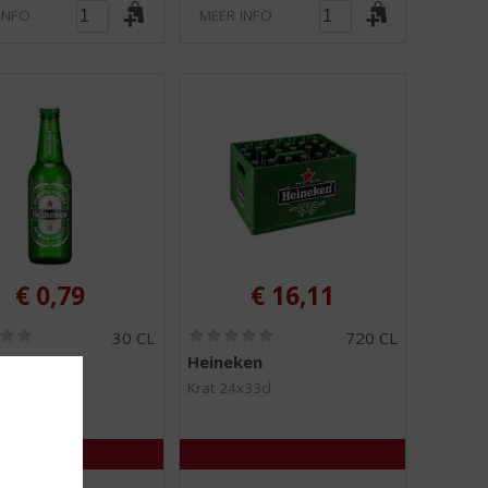
INFO
MEER INFO
€
0,79
€
16,11
(
(
30 CL
720 CL
0
0
ken
Heineken
,
,
0
0
Krat 24x33cl
/
/
5
5
)
)