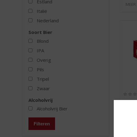
Estland
MEER
Italië
Nederland
Soort Bier
Blond
IPA
Overig
Pils
Tripel
Zwaar
Alcoholvrij
Amste
Alcoholvrij Bier
Krat 24
Filteren