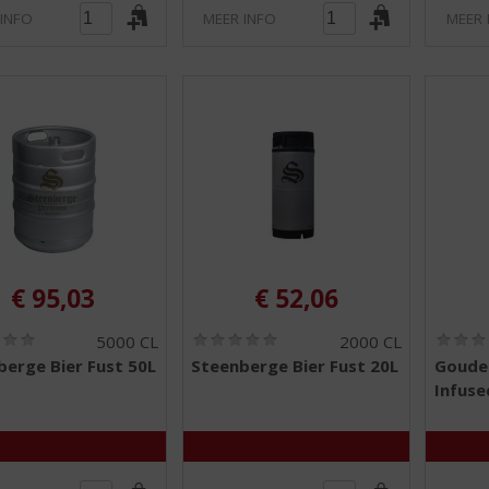
 INFO
MEER INFO
MEER 
€
95,03
€
52,06
(
(
5000 CL
2000 CL
0
0
erge Bier Fust 50L
Steenberge Bier Fust 20L
Goude
,
,
Infuse
0
0
/
/
5
5
)
)