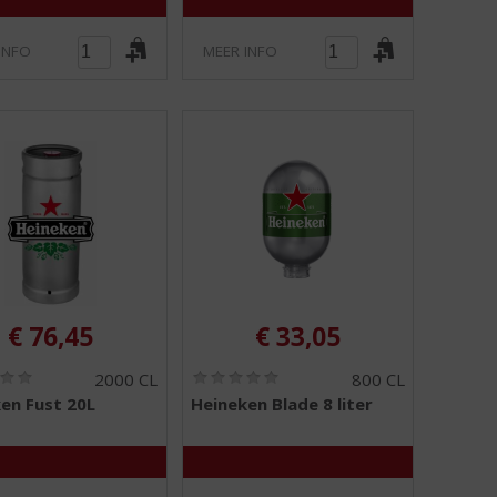
INFO
MEER INFO
€
76,45
€
33,05
(
(
2000 CL
800 CL
0
0
en Fust 20L
Heineken Blade 8 liter
,
,
0
0
/
/
5
5
)
)