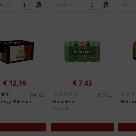
 INFO
MEER INFO
MEER 
€
12,39
€
7,43
(
(
600 CL
198 CL
4
0
berge Pilsener
Heineken
Hertog
,
,
5
0
six pack
/
/
5
5
)
)