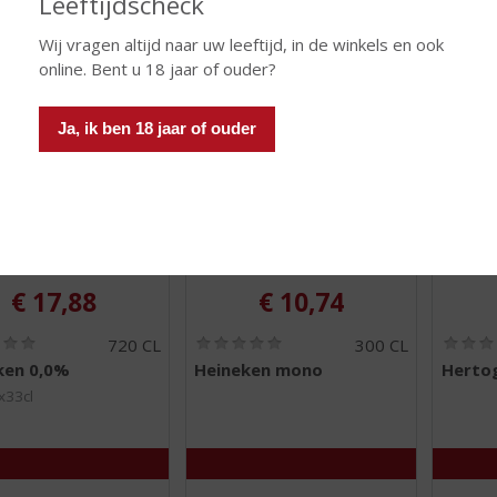
Leeftijdscheck
 INFO
MEER INFO
MEER 
Wij vragen altijd naar uw leeftijd, in de winkels en ook
online. Bent u 18 jaar of ouder?
Ja, ik ben 18 jaar of ouder
€
17,88
€
10,74
(
(
720 CL
300 CL
0
0
ken 0,0%
Heineken mono
Hertog
,
,
0
0
x33cl
/
/
5
5
)
)