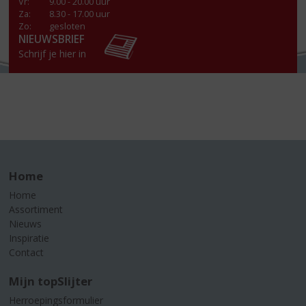
Vr
:
9.00 - 20.00 uur
Za
:
8.30 - 17.00 uur
Zo:
gesloten
NIEUWSBRIEF
Schrijf je hier in
Home
Home
Assortiment
Nieuws
Inspiratie
Contact
Mijn topSlijter
Herroepingsformulier