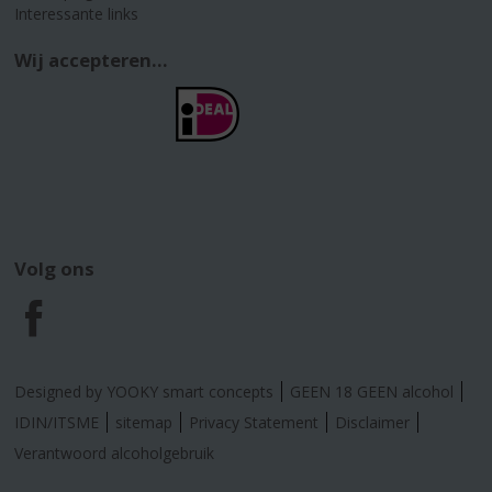
Interessante links
Wij accepteren...
Volg ons
F
a
Designed by YOOKY smart concepts
GEEN 18 GEEN alcohol
c
IDIN/ITSME
sitemap
Privacy Statement
Disclaimer
Verantwoord alcoholgebruik
e