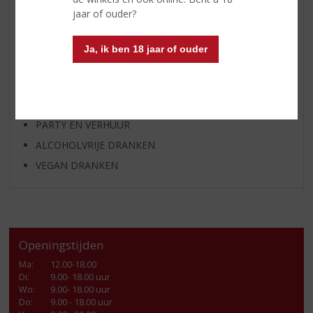
SHOTJES
jaar of ouder?
KANT EN KLAAR
FRISDRANK
Ja, ik ben 18 jaar of ouder
GLASWERK
GESCHENKVERPAKKING
(RELATIE)GESCHENKEN
PARTY EN VERHUUR
ALCOHOLVRIJE DRANKEN
VEGAN DRANKEN
Openingstijden
Ma
:
12.00-18.00
Di
:
9.00- 18.00 uur
Wo
:
9.00- 18.00 uur
Do
:
9.00 - 18.00 uur