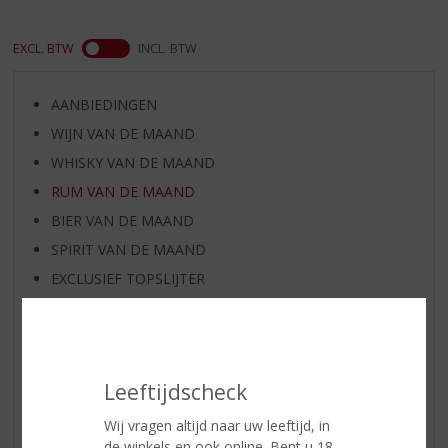
EXCL. BTW
INCL. BTW
AANBIEDINGEN
WIJN VAN DE MAAND
WHISKY VAN DE MAAND
RUM VAN DE MAAND
BIER VAN DE MAAND
SPIRIT VAN DE MAAND
EXCLUSIEF TOPSLIJTER
WIJN
WHISKY
BIER
Leeftijdscheck
APERITIEF
GEDISTILLEERD OVERIG
Wij vragen altijd naar uw leeftijd, in
de winkels en ook online. Bent u 18