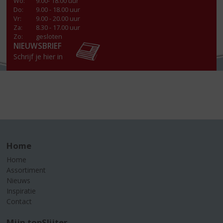
Wo
:
9.00- 18.00 uur
Do
:
9.00 - 18.00 uur
Vr
:
9.00 - 20.00 uur
Za
:
8.30 - 17.00 uur
Zo:
gesloten
NIEUWSBRIEF
Schrijf je hier in
Home
Home
Assortiment
Nieuws
Inspiratie
Contact
Mijn topSlijter