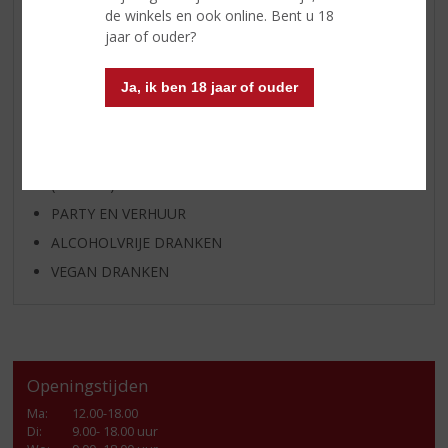
GEDISTILLEERD OVERIG
de winkels en ook online. Bent u 18
jaar of ouder?
SHOTJES
KANT EN KLAAR
Ja, ik ben 18 jaar of ouder
FRISDRANK
GLASWERK
GESCHENKVERPAKKING
(RELATIE)GESCHENKEN
PARTY EN VERHUUR
ALCOHOLVRIJE DRANKEN
VEGAN DRANKEN
Openingstijden
Ma
:
12.00-18.00
Di
:
9.00- 18.00 uur