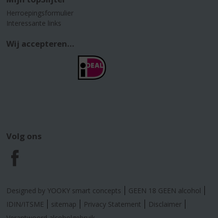
Herroepingsformulier
Interessante links
Wij accepteren...
Volg ons
F
a
Designed by YOOKY smart concepts
GEEN 18 GEEN alcohol
c
IDIN/ITSME
sitemap
Privacy Statement
Disclaimer
Verantwoord alcoholgebruik