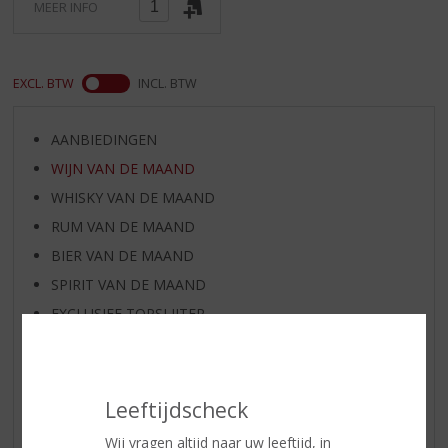
MEER INFO
EXCL. BTW
INCL. BTW
AANBIEDINGEN
WIJN VAN DE MAAND
WHISKY VAN DE MAAND
RUM VAN DE MAAND
BIER VAN DE MAAND
SPIRIT VAN DE MAAND
EXCLUSIEF TOPSLIJTER
WIJN
WHISKY
BIER
Leeftijdscheck
APERITIEF
Wij vragen altijd naar uw leeftijd, in