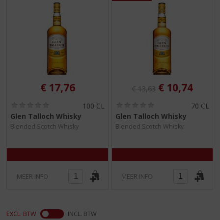
S
p
r
i
n
g
n
a
a
Originele prijs was:
, Huidige pri
€
17,76
€
10,74
€
13,63
r
d
(
(
100 CL
70 CL
0
0
e
Glen Talloch Whisky
Glen Talloch Whisky
,
,
n
Blended Scotch Whisky
Blended Scotch Whisky
0
0
a
/
/
5
5
v
)
)
i
g
a
MEER INFO
MEER INFO
t
i
e
EXCL. BTW
INCL. BTW