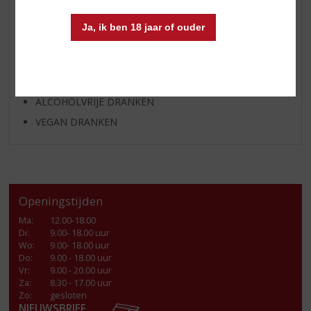
FRISDRANK
GLASWERK
Ja, ik ben 18 jaar of ouder
GESCHENKVERPAKKING
(RELATIE)GESCHENKEN
PARTY EN VERHUUR
ALCOHOLVRIJE DRANKEN
VEGAN DRANKEN
Openingstijden
Ma
:
12.00-18.00
Di
:
9.00- 18.00 uur
Wo
:
9.00- 18.00 uur
Do
:
9.00 - 18.00 uur
Vr
:
9.00 - 20.00 uur
Za
:
8.30 - 17.00 uur
Zo:
gesloten
NIEUWSBRIEF