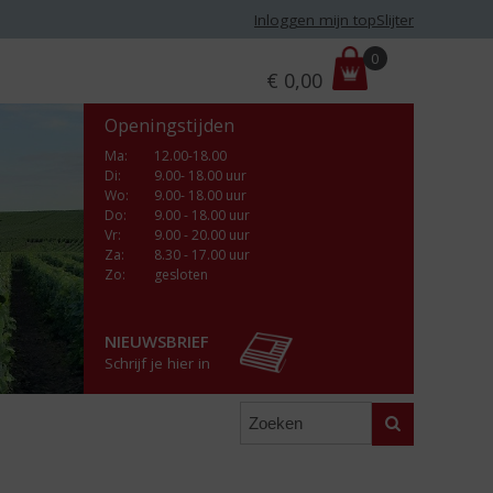
Inloggen mijn topSlijter
P
0
€
0,00
r
i
Openingstijden
j
s
Ma
:
12.00-18.00
Di
:
9.00- 18.00 uur
:
Wo
:
9.00- 18.00 uur
Do
:
9.00 - 18.00 uur
Vr
:
9.00 - 20.00 uur
Za
:
8.30 - 17.00 uur
Zo:
gesloten
NIEUWSBRIEF
Schrijf je hier in
Zoeken