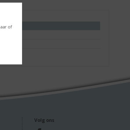
Living
jaar of
Volg ons