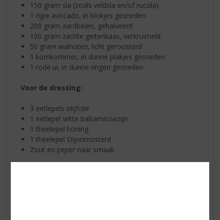
150 gram sla (zoals veldsla en/of rucola)
1 rijpe avocado, in blokjes gesneden
200 gram aardbeien, gehalveerd
100 gram zachte geitenkaas, verkruimeld
50 gram walnoten, licht geroosterd
1 komkommer, in dunne plakjes gesneden
1 rode ui, in dunne ringen gesneden
Voor de dressing:
3 eetlepels olijfolie
1 eetlepel witte balsamicoazijn
1 theelepel honing
1 theelepel Dijonmosterd
Zout en peper naar smaak
Bereidingswijze
Meng in een kleine kom de olijfolie, balsamicoazijn,
honing, en Dijonmosterd. Breng op smaak met zout en
peper. Klop alles goed door elkaar tot een gladde