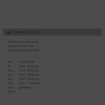
OPENINGSTIJDEN
Slijterij Van Lammeren
Einsteinstraat 79 b
1433 BD KUDELSTAART
Ma:
12.00-18.00
Di:
9.00- 18.00 uur
Wo:
9.00- 18.00 uur
Do:
9.00 - 18.00 uur
Vrij:
9.00 - 20.00 uur
Zat:
8.30 - 17.00 uur
Zon:
gesloten
Extra: