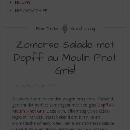
S
NIEUWS
p
NIEUWSARCHIEF
r
i
n
Fine Taste
Good Living
g
n
Zomerse Salade met
a
a
Dopff au Moulin Pinot
r
d
Gris!
e
n
a
donderdag 11 juni 2026
v
i
g
De warme zomeravonden vragen om een verfrissend
a
gerecht dat perfect samengaat met een glas
Dopff au
t
Moulin Pinot Gris
. Deze wijn, afkomstig uit de Elzas-
i
regio in Frankrijk, staat bekend om zijn rijke en
e
aromatische smaakprofiel. Hier is een zomerse salade
die de fruitige en bloemige tonen van de Pinot Gris