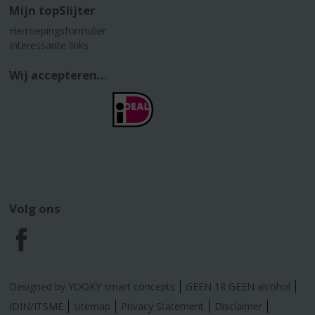
Mijn topSlijter
Herroepingsformulier
Interessante links
Wij accepteren...
Volg ons
F
a
Designed by YOOKY smart concepts
GEEN 18 GEEN alcohol
c
IDIN/ITSME
sitemap
Privacy Statement
Disclaimer