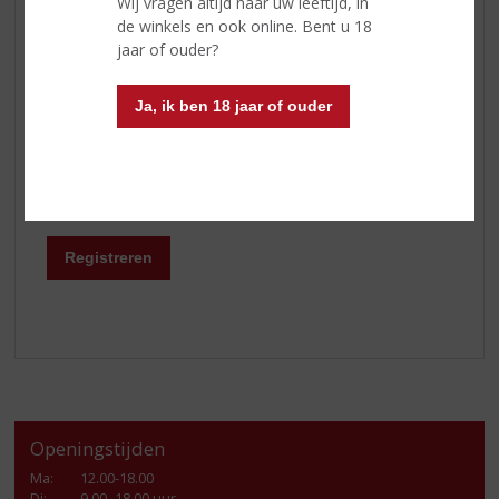
Wij vragen altijd naar uw leeftijd, in
Likeuren
de winkels en ook online. Bent u 18
Overig
jaar of ouder?
Port
Ja, ik ben 18 jaar of ouder
Graag word ik op de hoogte gehouden van
proeverijen
Ja, ik wil de nieuwsbrief ontvangen
*
Registreren
Openingstijden
Ma
:
12.00-18.00
Di
:
9.00- 18.00 uur