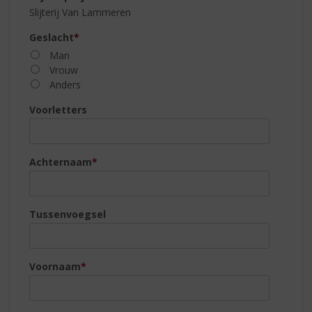
S
Slijterij Van Lammeren
p
r
Geslacht
*
i
Man
n
Vrouw
g
Anders
n
a
Voorletters
a
r
d
Achternaam
*
e
n
a
v
Tussenvoegsel
i
g
a
t
Voornaam
*
i
e