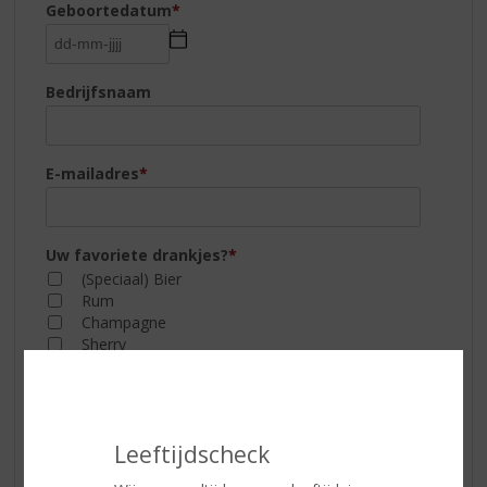
Geboortedatum
*
Bedrijfsnaam
E-mailadres
*
Uw favoriete drankjes?
*
(Speciaal) Bier
Rum
Champagne
Sherry
Cocktails
Vodka
Cognac
Whisky
Leeftijdscheck
Jenever
Wijn